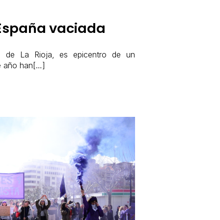
 España vaciada
o de La Rioja, es epicentro de un
te año han[…]