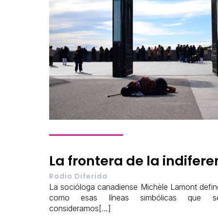
La frontera de la indifere
Radio Diferida
La socióloga canadiense Michèle Lamont defin
como esas líneas simbólicas que s
consideramos[…]