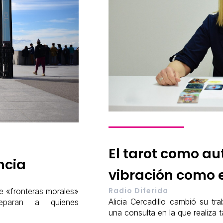
El tarot como au
ncia
vibración como e
Radio Diferida
e «fronteras morales»
Alicia Cercadillo cambió su tr
eparan a quienes
una consulta en la que realiza 