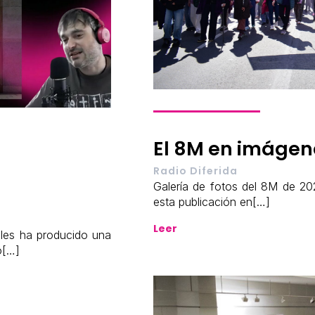
El 8M en imágen
n
Radio Diferida
Galería de fotos del 8M de 
esta publicación en[…]
Leer
ales ha producido una
o[…]